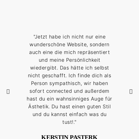
"Jetzt habe ich nicht nur eine
"Seh
wunderschöne Website, sondern
Arb
auch eine die mich repräsentiert
mi
und meine Persönlichkeit
pass
wiedergibt. Das hätte ich selbst
Au
nicht geschafft. Ich finde dich als
wenig
Person sympathisch, wir haben
ich l
sofort connected und außerdem
hast du ein wahnsinniges Auge für
ausg
Ästhetik. Du hast einen guten Stil
mei
und du kannst einfach was du
Simpl
tust!."
KERSTIN PASTERK