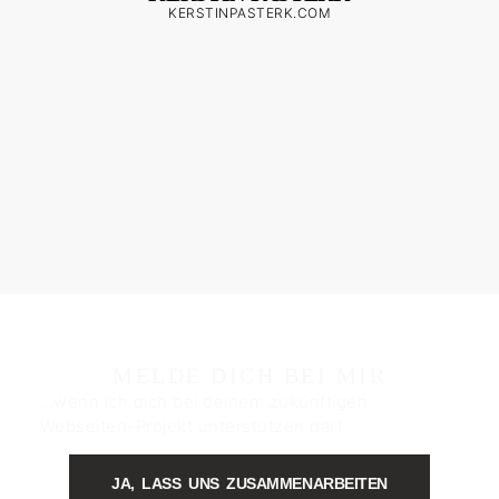
KERSTINPASTERK.COM
MELDE DICH BEI MIR
…wenn ich dich bei deinem zukünftigen
Webseiten-Projekt unterstützen darf.
JA, LASS UNS ZUSAMMENARBEITEN