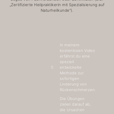
„Zertifizierte Heilpraktikerin mit Spezialisierung auf
Naturheilkunde“).
In meinem
kostenlosen Video
erfährst du eine
speziell
entwickelte
Methode zur
sofortigen
Linderung von
Rückenschmerzen.
Die Übungen
zielen darauf ab,
die Ursachen